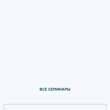
Ответы на вопросы Застройщиков с сессии
Форум 100+
ЗАКРЫТЬ
ВСЕ СЕМИНАРЫ